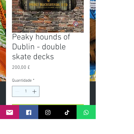
Peaky hounds of
Dublin - double
skate decks
Preço
200,00 £
Quantidade
*
Adicionar ao carrinho
Exclusive Limited edition of 50